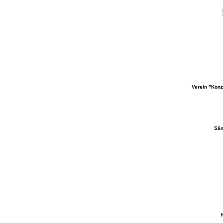
Verein "Kon
Sän